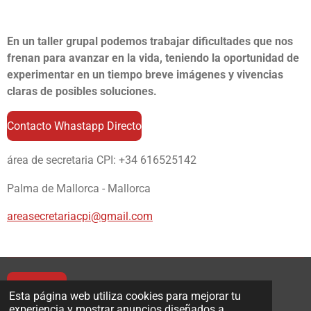
En un taller grupal podemos trabajar dificultades que nos
frenan para avanzar en la vida, teniendo la oportunidad de
experimentar en un tiempo breve imágenes y vivencias
claras de posibles soluciones.
Contacto Whastapp Directo
área de secretaria CPI: +34 616525142
Palma de Mallorca - Mallorca
areasecretariacpi@gmail.com
Escribe aquí
Esta página web utiliza cookies para mejorar tu
experiencia y mostrar anuncios diseñados a
© 2022 - 2026 EspacioCPI